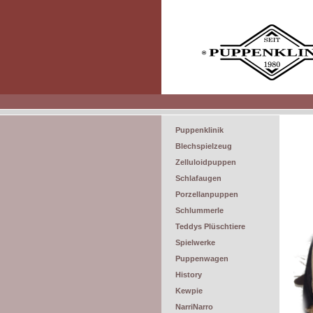
Puppenklinik
Blechspielzeug
Zelluloidpuppen
Schlafaugen
Porzellanpuppen
Schlummerle
Teddys Plüschtiere
Spielwerke
Puppenwagen
History
Kewpie
NarriNarro