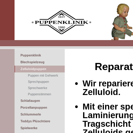
Puppenklinik
Blechspielzeug
Reparat
Zelluloidpuppen
Puppen mit Gehwerk
Wir reparie
Sprechpuppen
Sprechwerke
Zelluloid.
Puppenstimmen
Schlafaugen
Mit einer sp
Porzellanpuppen
Laminierung
Schlummerle
Tragschicht
Teddys Plüschtiere
Spielwerke
Zelluloids 