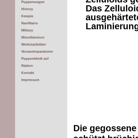
Puppenwagen
Das Zelluloi
History
ausgehärte
Kewpie
Laminierung/
NarriNarro
Military
Miscellaneous
Werkstattbilder
Versandreparaturen
Puppenklinik auf
Rädern
Kontakt
Impressum
Die gegossene 